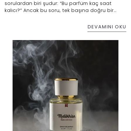
sorulardan biri şudur: “Bu parfüm kaç saat
kalıcı?” Ancak bu soru, tek başına doğru bir
kalite ölçütü değildir. Kalıcılık; kokunun tende ne
kadar süre hissedildiğini ifade eder.
DEVAMINI OKU