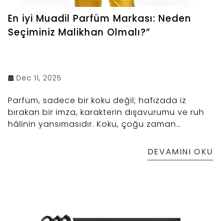
En iyi Muadil Parfüm Markası: Neden
Seçiminiz Malikhan Olmalı?”
Dec 11, 2025
Parfüm, sadece bir koku değil; hafızada iz
bırakan bir imza, karakterin dışavurumu ve ruh
hâlinin yansımasıdır. Koku, çoğu zaman
kelimelerin anlatamadığını anlatır. İşte bu
yüzden, kaliteden ödün vermeden özgün ve
DEVAMINI OKU
ulaşılabilir parfümler arayanların yolu Malikhan
ile kesişir.