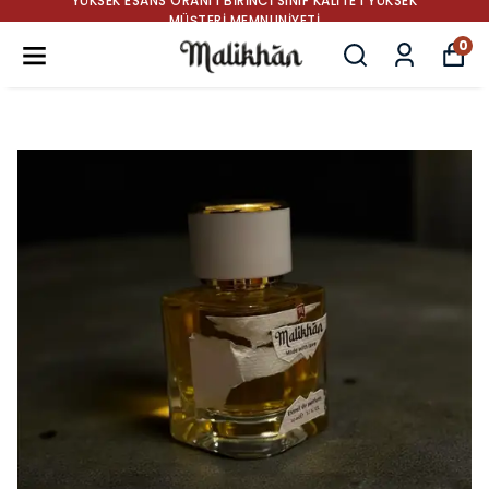
YÜKSEK ESANS ORANI I BIRINCI SINIF KALITE I YÜKSEK
MÜŞTERI MEMNUNIYETI
0