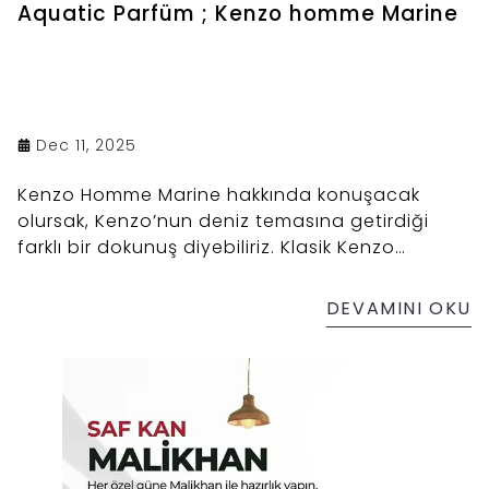
Aquatic Parfüm ; Kenzo homme Marine
Dec 11, 2025
Kenzo Homme Marine hakkında konuşacak
olursak, Kenzo’nun deniz temasına getirdiği
farklı bir dokunuş diyebiliriz. Klasik Kenzo
Homme serisini bilenler, bu serinin doğayla iç
içe, özellikle de deniz esintileriyle harmanlanmış
DEVAMINI OKU
kokular sunduğunu bilir. Marine, 2023 yılında
piyasaya sürülen ve serinin ferahlık yönünü bir
adım ileriye taşıyan bir versiyon. Bu parfümü
Quentin Bisch tasarladı ki kendisi modern
parfümeri dünyasında güçlü isimlerden biri.
Mugler’den Paco Rabanne’a kadar birçok büyük
markayla çalışmış bir burun.