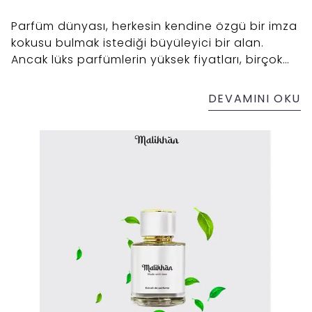
Parfüm dünyası, herkesin kendine özgü bir imza
kokusu bulmak istediği büyüleyici bir alan.
Ancak lüks parfümlerin yüksek fiyatları, birçok
kişinin bu kokulara ulaşmasını zorlaştırıyor. İşte
tam da bu noktada muadil parfümler devreye
DEVAMINI OKU
giriyor. Peki, en iyi muadil parfüm markasını nasıl
seçersiniz? Kaliteli bir muadil parfüm hangi
özelliklere sahip olmalı? Tüm detaylarıyla bu
yazımızda ele alıyoruz.