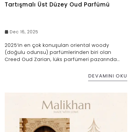
Tartışmalı Üst Düzey Oud Parfümü
Dec 16, 2025
2025’in en çok konuşulan oriental woody
(doğulu odunsu) parfümlerinden biri olan
Creed Oud Zarian, lüks parfümeri pazarında
güçlü bir varlık oluşturmayı hedefliyor. Hem
kadınlara hem erkeklere hitap eden bu unisex
DEVAMINI OKU
parfüm, Creed’in klasik ürün gamından farklı bir
yöne – daha karanlık, baharatlı ve reçineli bir
yapıya – doğru atılmış ciddi bir adım olarak
değerlendiriliyor.