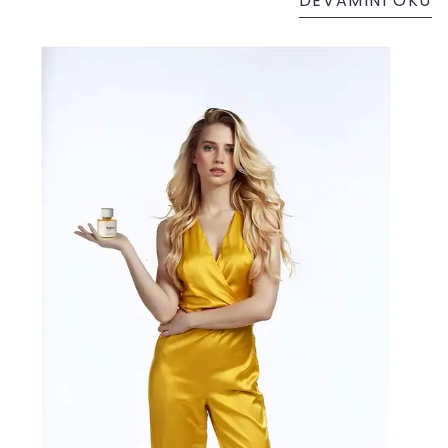
DEVAMINI OKU
uygun fiyatlı parfümler arayanlar için en iyi
muadil parfüm önerilerini bu yazımızda
paylaşıyoruz.