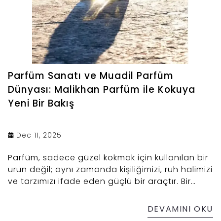
Parfüm Sanatı ve Muadil Parfüm
Dünyası: Malikhan Parfüm ile Kokuya
Yeni Bir Bakış
Dec 11, 2025
Parfüm, sadece güzel kokmak için kullanılan bir
ürün değil; aynı zamanda kişiliğimizi, ruh halimizi
ve tarzımızı ifade eden güçlü bir araçtır. Bir
insanın odada bıraktığı kokusu, hafızalarda yer
eder ve bazen bir hatıraya dönüşür. Bu yüzden
DEVAMINI OKU
doğru parfümü seçmek, sadece bir alışveriş