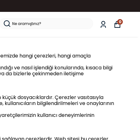
0
 sitemizde hangi çerezleri, hangi amaçla
ndığı ve nasıl işlendiği konularında, kısaca bilgi
r ya da bizlerle çekinmeden iletişime
en küçük dosyacıklardır. Çerezler vasıtasıyla
, kullanıcıların bilgilendirilmeleri ve onaylarının
iyaretçilerimizin kullanıcı deneyimlerinin
ini sağlayan çerezlerdir. Web sitesi bu çerezler