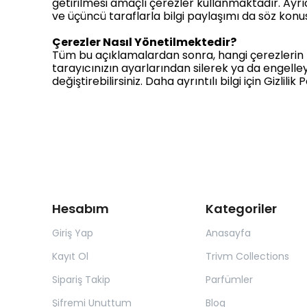
getirilmesi amaçlı çerezler kullanmaktadır. Ayrı
ve üçüncü taraflarla bilgi paylaşımı da söz konu
Çerezler Nasıl Yönetilmektedir?
Tüm bu açıklamalardan sonra, hangi çerezlerin ku
tarayıcınızın ayarlarından silerek ya da engelle
değiştirebilirsiniz. Daha ayrıntılı bilgi için Gizlili
Hesabım
Kategoriler
Giriş Yap
Anasayfa
Kayıt Ol
Trivm Collections
Sipariş Takip
Parfümler
Şifremi Unuttum
Blog