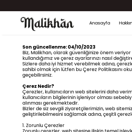
Anasayfa
Hakkı
Son güncellenme: 04/10/2023
Biz, Malikhan, olarak güvenliğinize önem veriyor v
kullandığımız ve çerez ayarlarınızı nasıl değişti
Sizlere daha iyi hizmet verebilmek adına, çerezler
sahibi olmak için lütfen bu Çerez Politikasını oku
geçebilirsiniz.
Çerez Nedir?
Çerezler, kullanıcıların web sitelerini daha veri
kullanıcıların bilgilerinin işleniyor olması sebebi
alınması gerekmektedir.
Bizler de siz sevgili ziyaretçilerimizin, web sitem
geliştirilebilmesini sağlamak adına, çeşitli çerez
1. Zorunlu Çerezler
Zorunlu çerezler, web sitesine ilişkin temel işlev