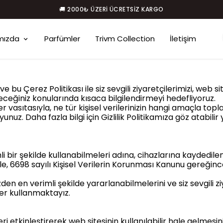
🚚 2000₺ ÜZERI ÜCRETSIZ KARGO
mızda
Parfümler
Trivm Collection
İletişim
e bu Çerez Politikası ile siz sevgili ziyaretçilerimizi, web
receğiniz konularında kısaca bilgilendirmeyi hedefliyoruz.
 vasıtasıyla, ne tür kişisel verilerinizin hangi amaçla topla
yunuz. Daha fazla bilgi için Gizlilik Politikamıza göz atabili
mli bir şekilde kullanabilmeleri adına, cihazlarına kaydedil
yle, 6698 sayılı Kişisel Verilerin Korunması Kanunu gereğince
izden en verimli şekilde yararlanabilmelerini ve siz sevgili z
ler kullanmaktayız.
leri etkinleştirerek web sitesinin kullanılabilir hale gelmes