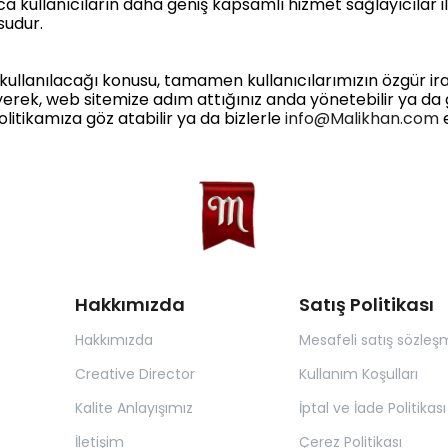
ca kullanıcıların daha geniş kapsamlı hizmet sağlayıcılar 
sudur.
llanılacağı konusu, tamamen kullanıcılarımızın özgür irade
yerek, web sitemize adım attığınız anda yönetebilir ya da 
k Politikamıza göz atabilir ya da bizlerle
info@Malikhan.com
e
Hakkımızda
Satış Politikası
Hakkımızda
Mesafeli satış sözleş
Creative Director
Kullanım Koşulları
Kalite Anlayışımız
İptal ve İade Politikası
İletişim
Çerez Politikası