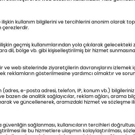
 ilişkin kullanım bilgilerini ve tercihlerini anonim olarak 
 çerezlerdir.
 ilişkin geçmiş kullanımlarından yola çıkılarak gelecekteki
a dil, bölge vb. gibi kişiselleştirilmiş bir hizmet sunmasın
 ve web sitelerinde ziyaretçilerin davranışlarını izlemek içi
ekecek reklamların gösterilmesine yardımcı olmaktır ve sorum
im (adres, e-posta adresi, telefon, IP, konum vb.) bilgilerin
zen de analitik sağlayıcılar, reklam ağları, arama bilgi s
anarak ve güncellenerek, aramızdaki hizmet ve sözleşme il
 güvenliğin sağlanması, kullanıcıların tercihleri doğrultus
leştirilmesi ile bu hizmetlere ulaşımın kolaylaştırılması, sö