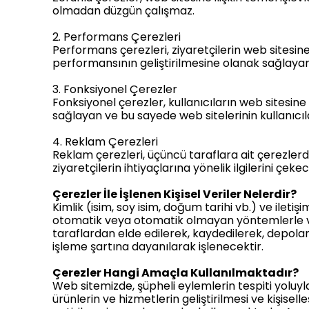
olmadan düzgün çalışmaz.
2. Performans Çerezleri
Performans çerezleri, ziyaretçilerin web sitesine
performansının geliştirilmesine olanak sağlayan
3. Fonksiyonel Çerezler
Fonksiyonel çerezler, kullanıcıların web sitesine
sağlayan ve bu sayede web sitelerinin kullanıcılar
4. Reklam Çerezleri
Reklam çerezleri, üçüncü taraflara ait çerezlerdir
ziyaretçilerin ihtiyaçlarına yönelik ilgilerini ç
Çerezler İle İşlenen Kişisel Veriler Nelerdir?
Kimlik (isim, soy isim, doğum tarihi vb.) ve iletiş
otomatik veya otomatik olmayan yöntemlerle ve ba
taraflardan elde edilerek, kaydedilerek, depol
işleme şartına dayanılarak işlenecektir.
Çerezler Hangi Amaçla Kullanılmaktadır?
Web sitemizde, şüpheli eylemlerin tespiti yoluyla
ürünlerin ve hizmetlerin geliştirilmesi ve kişisel