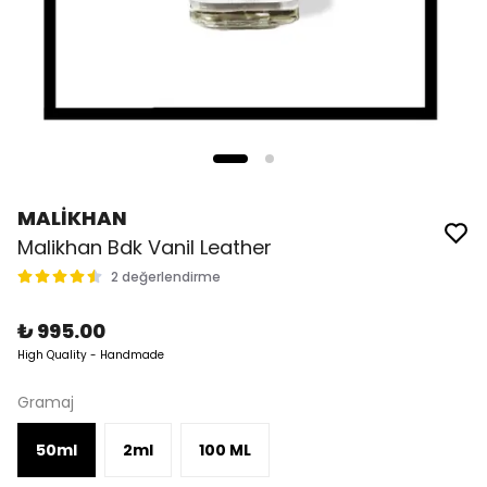
MALİKHAN
Malikhan Bdk Vanil Leather
2 değerlendirme
₺ 995.00
High Quality - Handmade
Gramaj
50ml
2ml
100 ML