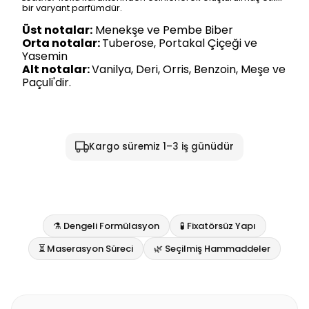
bir varyant parfümdür.
Üst notalar:
Menekşe ve Pembe Biber
Orta notalar:
Tuberose, Portakal Çiçeği ve
Yasemin
Alt notalar:
Vanilya, Deri, Orris, Benzoin, Meşe ve
Paçuli'dir.
Kargo süremiz 1–3 iş günüdür
⚗️ Dengeli Formülasyon
🧪 Fixatörsüz Yapı
⏳ Maserasyon Süreci
🌿 Seçilmiş Hammaddeler