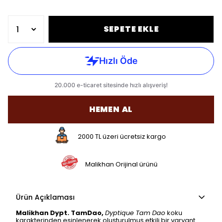
SEPETE EKLE
HEMEN AL
2000 TL üzeri ücretsiz kargo
Malikhan Orijinal ürünü
Ürün Açıklaması
Malikhan Dypt. TamDao,
Dyptique Tam Dao
koku
karakterinden esinlenerek oluşturulmuş etkili bir varyant