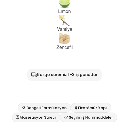
Limon
Vanilya
Zencefil
Kargo süremiz 1–3 iş günüdür
⚗️ Dengeli Formülasyon
🧪 Fixatörsüz Yapı
⏳ Maserasyon Süreci
🌿 Seçilmiş Hammaddeler