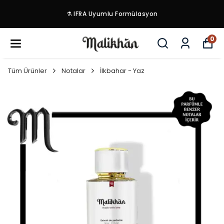
⚗️ IFRA Uyumlu Formülasyon
0
Tüm Ürünler
Notalar
İlkbahar - Yaz