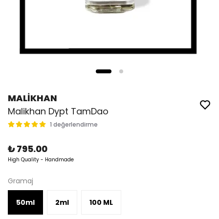
MALİKHAN
Malikhan Dypt TamDao
1 değerlendirme
₺ 795.00
High Quality - Handmade
Gramaj
50ml
2ml
100 ML