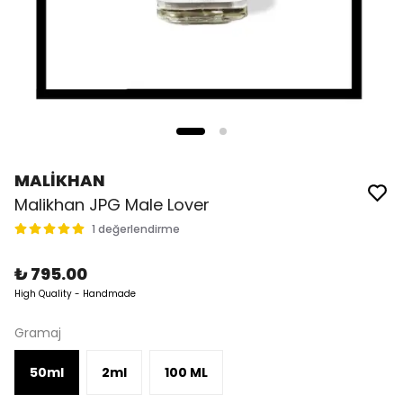
MALİKHAN
Malikhan JPG Male Lover
1 değerlendirme
₺ 795.00
High Quality - Handmade
Gramaj
50ml
2ml
100 ML