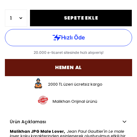
SEPETE EKLE
HEMEN AL
2000 TL üzeri ücretsiz kargo
Malikhan Orijinal ürünü
Ürün Açıklaması
Malikhan JPG Male Lover,
Jean Paul Gaultier'in Le male
lover
koku karakterinden esinlenerek oluşturulmuş etkili bir