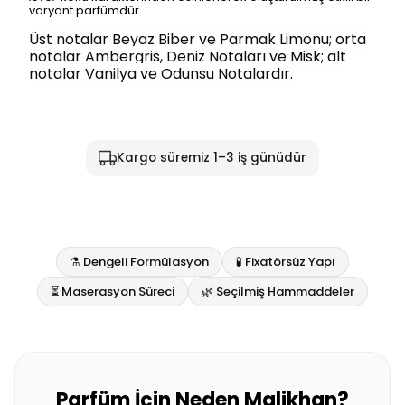
varyant parfümdür.
Üst notalar Beyaz Biber ve Parmak Limonu; orta
notalar Ambergris, Deniz Notaları ve Misk; alt
notalar Vanilya ve Odunsu Notalardır.
Kargo süremiz 1–3 iş günüdür
⚗️ Dengeli Formülasyon
🧪 Fixatörsüz Yapı
⏳ Maserasyon Süreci
🌿 Seçilmiş Hammaddeler
Parfüm İçin Neden Malikhan?