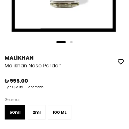
MALİKHAN
Malikhan Naso Pardon
₺ 995.00
High Quality - Handmade
Gramaj
50ml
2ml
100 ML