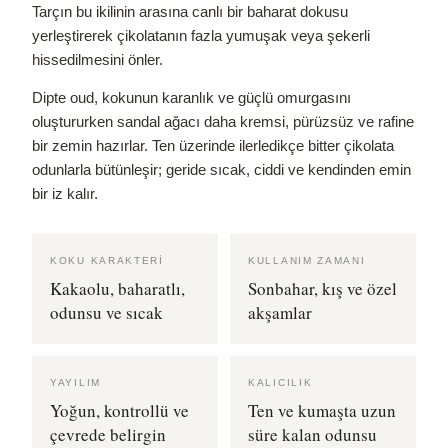
Tarçın bu ikilinin arasına canlı bir baharat dokusu
yerleştirerek çikolatanın fazla yumuşak veya şekerli
hissedilmesini önler.
Dipte oud, kokunun karanlık ve güçlü omurgasını
oluştururken sandal ağacı daha kremsi, pürüzsüz ve rafine
bir zemin hazırlar. Ten üzerinde ilerledikçe bitter çikolata
odunlarla bütünleşir; geride sıcak, ciddi ve kendinden emin
bir iz kalır.
KOKU KARAKTERI
KULLANIM ZAMANI
Kakaolu, baharatlı,
Sonbahar, kış ve özel
odunsu ve sıcak
akşamlar
YAYILIM
KALICILIK
Yoğun, kontrollü ve
Ten ve kumaşta uzun
çevrede belirgin
süre kalan odunsu