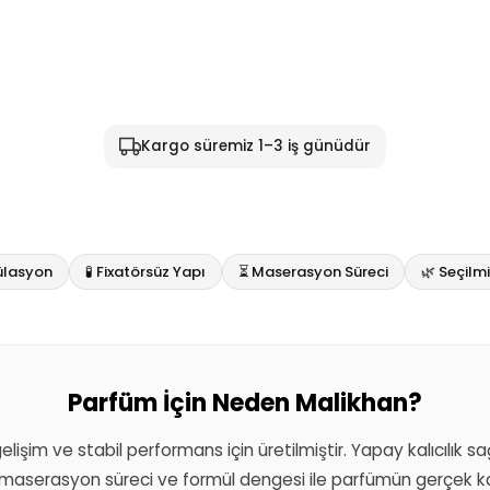
Kargo süremiz 1–3 iş günüdür
ülasyon
🧪 Fixatörsüz Yapı
⏳ Maserasyon Süreci
🌿 Seçil
Parfüm İçin Neden Malikhan?
 gelişim ve stabil performans için üretilmiştir. Yapay kalıcılık 
aserasyon süreci ve formül dengesi ile parfümün gerçek kar