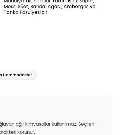
Manolya; alt notalar Tütün, Iso E Super,
Moss, Süet, Sandal Ağacı, Ambergris ve
Tonka Fasulyesi'dir.
miş Hammaddeler
sağlayan ağır kimyasallar kullanılmaz. Seçilen
akteri korunur.