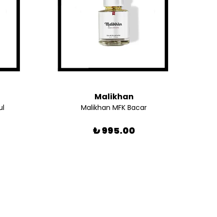
Malikhan
ul
Malikhan MFK Bacar
₺ 995.00