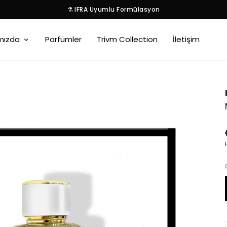
⚗️ IFRA Uyumlu Formülasyon
mızda
Parfümler
Trivm Collection
İletişim