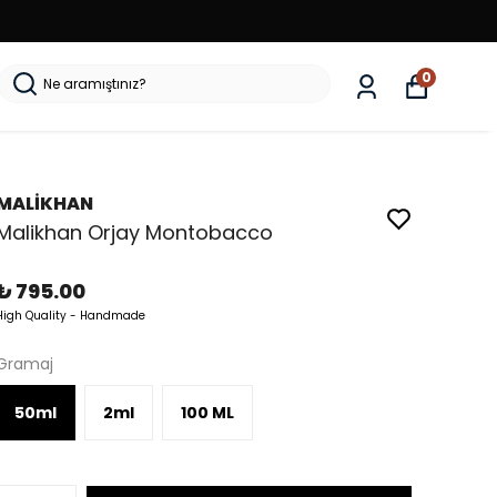
0
MALİKHAN
Malikhan Orjay Montobacco
₺ 795.00
High Quality - Handmade
Gramaj
50ml
2ml
100 ML