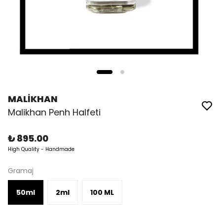
MALİKHAN
Malikhan Penh Halfeti
₺ 895.00
High Quality - Handmade
Gramaj
50ml
2ml
100 ML