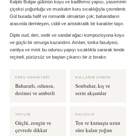
Kalpte Bulgar gülünün koyu ve kadifemsi yapısı, yaseminin
çiçeksi yoğunluğu ve muskatın kuru sıcaklığıyla çevrelenir.
Gül burada hafif ve romantik olmaktan çok; baharatların
arasında derinleşen, ciddi ve aristokratik bir karakter taşır.
Dipte oud, deri, sedir ve sandal ağacı kompozisyona koyu
ve güçlü bir omurga kazandırır. Amber, tonka fasulyesi,
vanilya ve misk bu odunsu yapıyı sıcaklıkla sararak tende
reçineli, pürüzsüz ve baştan çıkarıcı bir iz bırakır.
KOKU KARAKTERI
KULLANIM ZAMANI
Baharatlı, odunsu,
Sonbahar, kış ve
derimsi ve amberli
serin akşamlar
YAYILIM
KALICILIK
Güçlü, zengin ve
Ten ve kumaşta uzun
çevrede dikkat
süre kalan yoğun