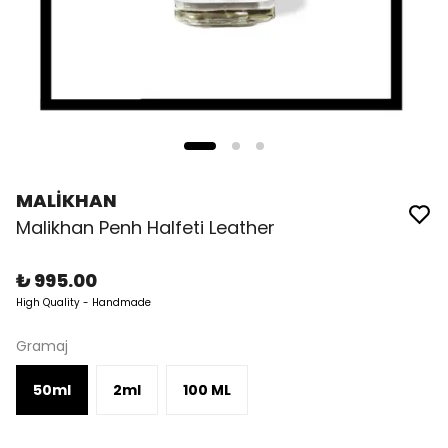
MALİKHAN
Malikhan Penh Halfeti Leather
₺ 995.00
High Quality - Handmade
Gramaj
50ml
2ml
100 ML