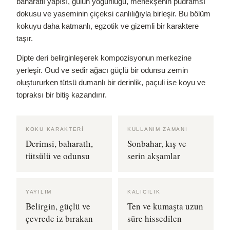
baharatlı yapısı, gülün yoğunluğu, menekşenin pudramsı
dokusu ve yaseminin çiçeksi canlılığıyla birleşir. Bu bölüm
kokuyu daha katmanlı, egzotik ve gizemli bir karaktere
taşır.
Dipte deri belirginleşerek kompozisyonun merkezine
yerleşir. Oud ve sedir ağacı güçlü bir odunsu zemin
oluştururken tütsü dumanlı bir derinlik, paçuli ise koyu ve
topraksı bir bitiş kazandırır.
KOKU KARAKTERI
KULLANIM ZAMANI
Derimsi, baharatlı,
Sonbahar, kış ve
tütsülü ve odunsu
serin akşamlar
YAYILIM
KALICILIK
Belirgin, güçlü ve
Ten ve kumaşta uzun
çevrede iz bırakan
süre hissedilen