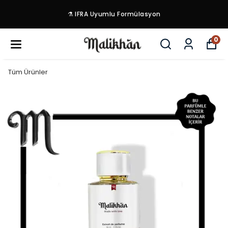
⚗️ IFRA Uyumlu Formülasyon
0
Tüm Ürünler