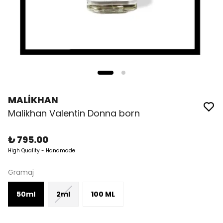
MALİKHAN
Malikhan Valentin Donna born
₺ 795.00
High Quality - Handmade
Gramaj
50ml
2ml
100 ML