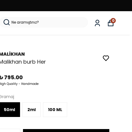
0
MALİKHAN
Malikhan burb Her
₺ 795.00
High Quality - Handmade
Gramaj
50ml
2ml
100 ML