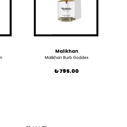
Malikhan
nn
Malikhan Burb Goddes
₺ 795.00