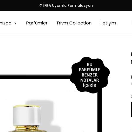
⚗️ IFRA Uyumlu Formülasyon
mızda
Parfümler
Trivm Collection
İletişim