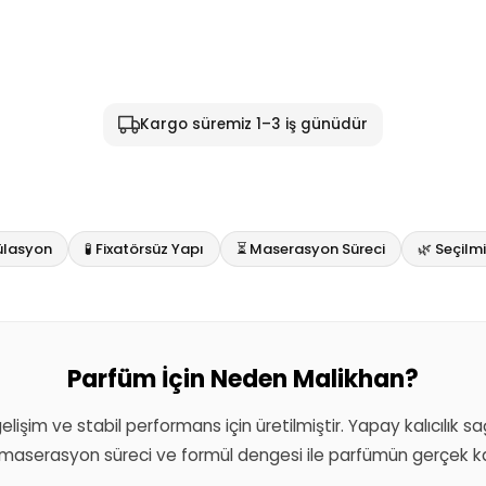
Kargo süremiz 1–3 iş günüdür
ülasyon
🧪 Fixatörsüz Yapı
⏳ Maserasyon Süreci
🌿 Seçil
Parfüm İçin Neden Malikhan?
 gelişim ve stabil performans için üretilmiştir. Yapay kalıcılık 
aserasyon süreci ve formül dengesi ile parfümün gerçek kar