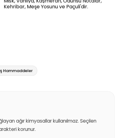
Misk, Vanilya, Kaşmeran, Odunsu Notalar,
Kehribar, Meşe Yosunu ve Paçuli'dir.
miş Hammaddeler
sağlayan ağır kimyasallar kullanılmaz. Seçilen
akteri korunur.