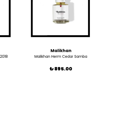
Malikhan
 2018
Malikhan Herm Cedar Samba
Ma
₺ 895.00