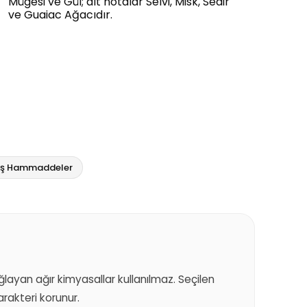
Mügesi ve Gül; alt notalar Selvi, Misk, Sedir
ve Guaiac Ağacıdır.
miş Hammaddeler
sağlayan ağır kimyasallar kullanılmaz. Seçilen
akteri korunur.