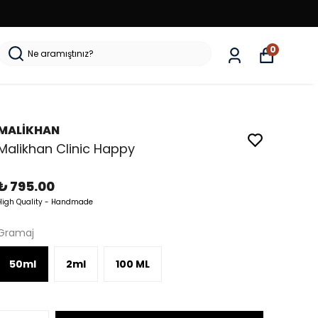
0
MALİKHAN
Malikhan Clinic Happy
₺ 795.00
High Quality - Handmade
Gramaj
50ml
2ml
100 ML