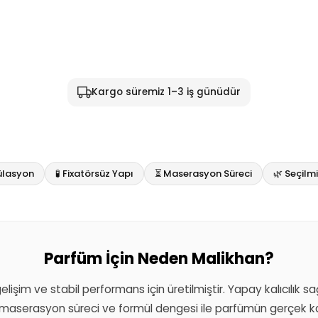
Kargo süremiz 1–3 iş günüdür
ülasyon
🧪 Fixatörsüz Yapı
⏳ Maserasyon Süreci
🌿 Seçil
Parfüm İçin Neden Malikhan?
 gelişim ve stabil performans için üretilmiştir. Yapay kalıcılık 
aserasyon süreci ve formül dengesi ile parfümün gerçek kar