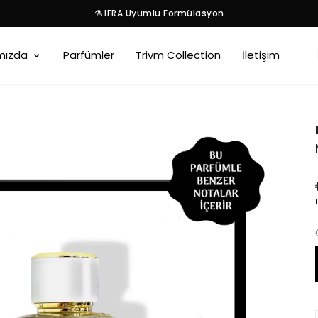
⚗️ IFRA Uyumlu Formülasyon
mızda
Parfümler
Trivm Collection
İletişim