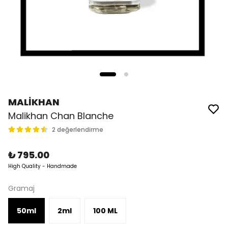
MALİKHAN
Malikhan Chan Blanche
2 değerlendirme
₺ 795.00
High Quality - Handmade
Gramaj
50ml
2ml
100 ML