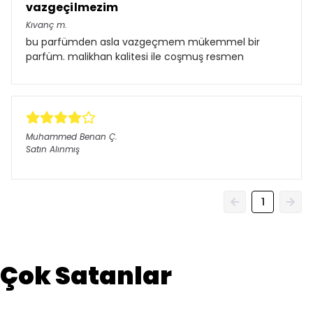
vazgeçilmezim
Kıvanç
m.
bu parfümden asla vazgeçmem mükemmel bir
parfüm. malikhan kalitesi ile coşmuş resmen
Muhammed Benan
Ç.
Satın Alınmış
1
Çok Satanlar