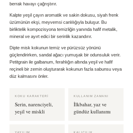
berrak havayı çağrıştırır.
Kalpte yeşil çayın aromatik ve sakin dokusu, siyah frenk
üzümünün ekşi, meyvemsi canlılığıyla buluşur. Bu
birliktelik kompozisyona temizliğin yanında hafif metalik,
mineral ve ayırt edici bir serinlik kazandırır.
Dipte misk kokunun temiz ve pürüzsüz yönünü
güçlendirirken, sandal ağacı yumuşak bir odunsuluk verir.
Petitgrain ile galbanum, ferahlığın altında yeşil ve hafif
reçineli bir zemin oluşturarak kokunun fazla sabunsu veya
düz kalmasını önler.
KOKU KARAKTERI
KULLANIM ZAMANI
Serin, narenciyeli,
İlkbahar, yaz ve
yeşil ve miskli
gündüz kullanımı
YAYILIM
KALICILIK