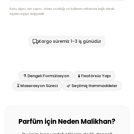
Koku algısı; ten yapısı, ortam sıcaklığı ve kullanım miktarına bağlı olarak
kişiden kişiye değişebilir.
Kargo süremiz 1–3 iş günüdür
⚗️ Dengeli Formülasyon
🧪 Fixatörsüz Yapı
⏳ Maserasyon Süreci
🌿 Seçilmiş Hammaddeler
Parfüm İçin Neden Malikhan?