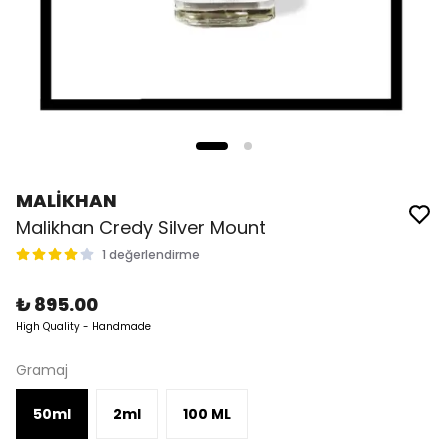
MALİKHAN
Malikhan Credy Silver Mount
1 değerlendirme
₺ 895.00
High Quality - Handmade
Gramaj
50ml
2ml
100 ML