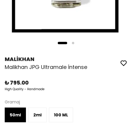
MALİKHAN
Malikhan JPG Ultramale İntense
₺ 795.00
High Quality - Handmade
Gramaj
50ml
2ml
100 ML