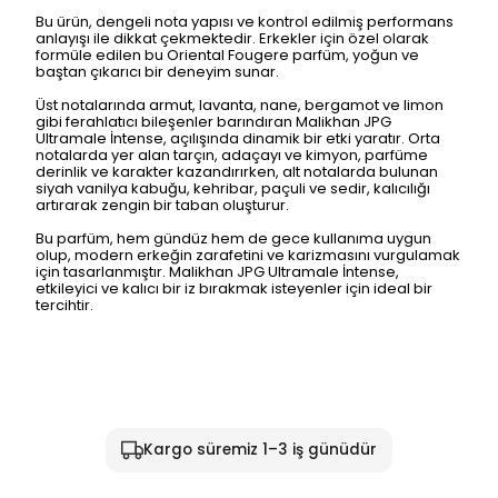
Bu ürün, dengeli nota yapısı ve kontrol edilmiş performans
anlayışı ile dikkat çekmektedir. Erkekler için özel olarak
formüle edilen bu Oriental Fougere parfüm, yoğun ve
baştan çıkarıcı bir deneyim sunar.
Üst notalarında armut, lavanta, nane, bergamot ve limon
gibi ferahlatıcı bileşenler barındıran Malikhan JPG
Ultramale İntense, açılışında dinamik bir etki yaratır. Orta
notalarda yer alan tarçın, adaçayı ve kimyon, parfüme
derinlik ve karakter kazandırırken, alt notalarda bulunan
siyah vanilya kabuğu, kehribar, paçuli ve sedir, kalıcılığı
artırarak zengin bir taban oluşturur.
Bu parfüm, hem gündüz hem de gece kullanıma uygun
olup, modern erkeğin zarafetini ve karizmasını vurgulamak
için tasarlanmıştır. Malikhan JPG Ultramale İntense,
etkileyici ve kalıcı bir iz bırakmak isteyenler için ideal bir
tercihtir.
Kargo süremiz 1–3 iş günüdür