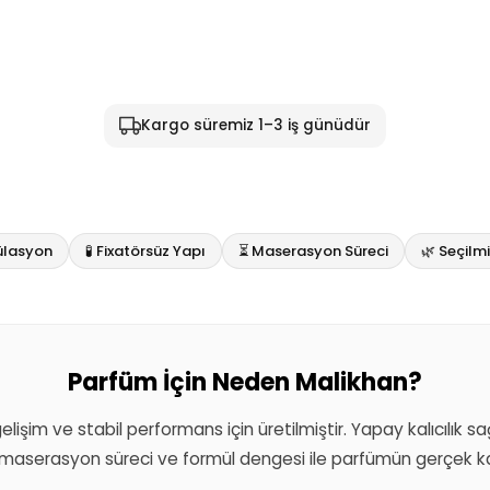
Kargo süremiz 1–3 iş günüdür
ülasyon
🧪 Fixatörsüz Yapı
⏳ Maserasyon Süreci
🌿 Seçil
Parfüm İçin Neden Malikhan?
 gelişim ve stabil performans için üretilmiştir. Yapay kalıcılık 
aserasyon süreci ve formül dengesi ile parfümün gerçek kar