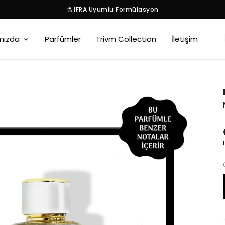
⚗️ IFRA Uyumlu Formülasyon
mızda
Parfümler
Trivm Collection
İletişim