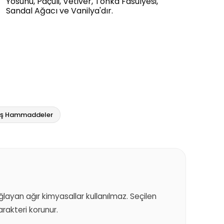
Yosunu, Paçuli, Vetiver, Tonka Fasulyesi,
Sandal Ağacı ve Vanilya'dır.
miş Hammaddeler
sağlayan ağır kimyasallar kullanılmaz. Seçilen
akteri korunur.