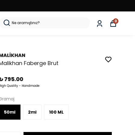
0
MALİKHAN
Malikhan Faberge Brut
₺ 795.00
High Quality - Handmade
Gramaj
50ml
2ml
100 ML