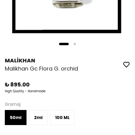
MALİKHAN
Malikhan Gc Flora G. orchid
₺ 895.00
High Quality - Handmade
Gramaj
50ml
2ml
100 ML