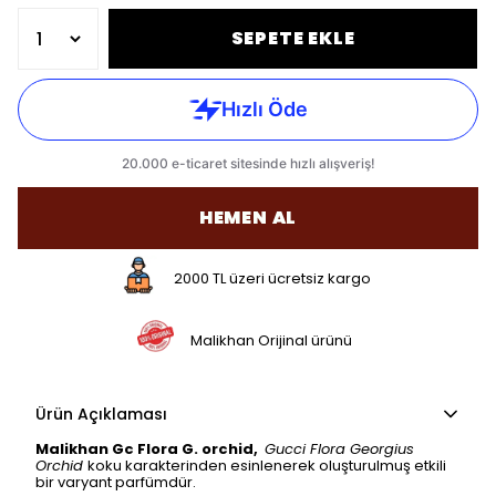
SEPETE EKLE
HEMEN AL
2000 TL üzeri ücretsiz kargo
Malikhan Orijinal ürünü
Ürün Açıklaması
Malikhan Gc Flora G. orchid,
Gucci Flora Georgius
Orchid
koku karakterinden esinlenerek oluşturulmuş etkili
bir varyant parfümdür.