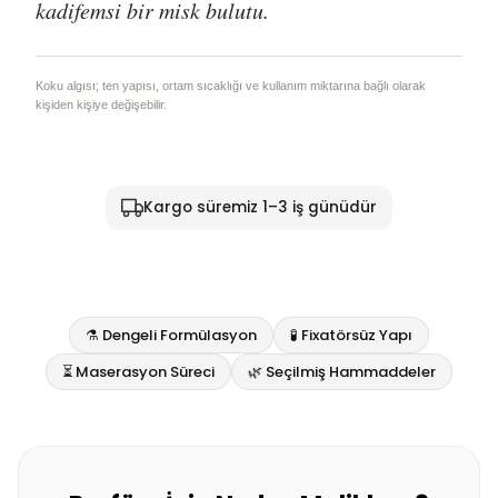
kadifemsi bir misk bulutu.
Koku algısı; ten yapısı, ortam sıcaklığı ve kullanım miktarına bağlı olarak
kişiden kişiye değişebilir.
Kargo süremiz 1–3 iş günüdür
⚗️ Dengeli Formülasyon
🧪 Fixatörsüz Yapı
⏳ Maserasyon Süreci
🌿 Seçilmiş Hammaddeler