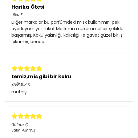
Harika Ötesi
Utku
E.
Diğer markalar bu parfümdeki misk kullanımını pek
ayarlayamıyor fakat Malikhan mükemmel bir şekilde
başarmış. Koku yakınlığı, kalıcılığı ile gayet güzel bir iş
çıkarmış bence.
temiz,mis gibi bir koku
YAĞMUR
K.
müthiş
Gülnaz
Ç.
Satın Alınmış