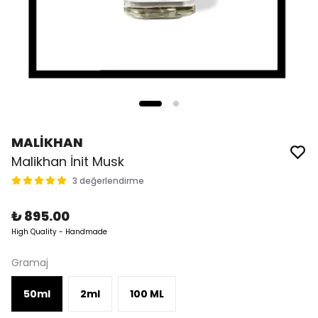
MALİKHAN
Malikhan İnit Musk
3 değerlendirme
₺ 895.00
High Quality - Handmade
Gramaj
50ml
2ml
100 ML