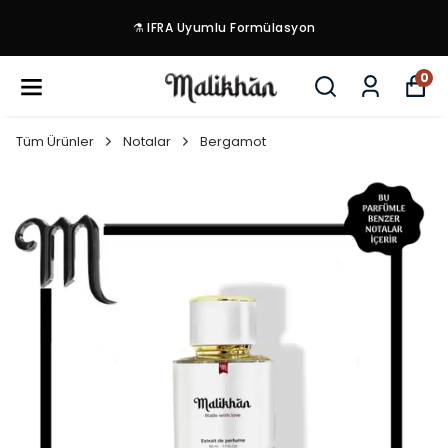
🌿 Temiz İçerik Politikası - Fixatör ve ağır kim
maddeler içermez
0
Tüm Ürünler
Notalar
Bergamot