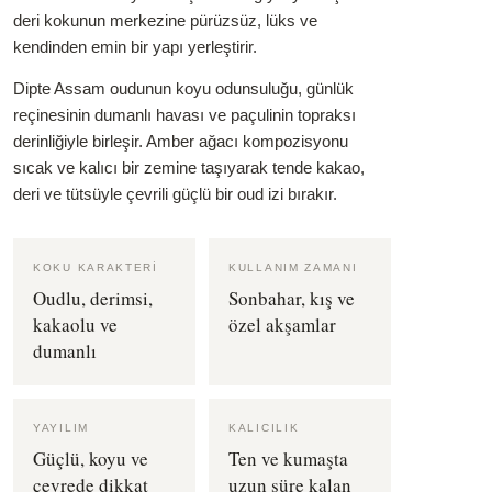
deri kokunun merkezine pürüzsüz, lüks ve
kendinden emin bir yapı yerleştirir.
Dipte Assam oudunun koyu odunsuluğu, günlük
reçinesinin dumanlı havası ve paçulinin topraksı
derinliğiyle birleşir. Amber ağacı kompozisyonu
sıcak ve kalıcı bir zemine taşıyarak tende kakao,
deri ve tütsüyle çevrili güçlü bir oud izi bırakır.
KOKU KARAKTERI
KULLANIM ZAMANI
Oudlu, derimsi,
Sonbahar, kış ve
kakaolu ve
özel akşamlar
dumanlı
YAYILIM
KALICILIK
Güçlü, koyu ve
Ten ve kumaşta
çevrede dikkat
uzun süre kalan