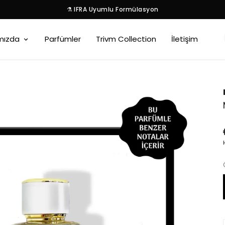
⚗️ IFRA Uyumlu Formülasyon
mızda
Parfümler
Trivm Collection
İletişim