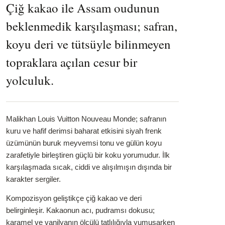
Çiğ kakao ile Assam oudunun
beklenmedik karşılaşması; safran,
koyu deri ve tütsüyle bilinmeyen
topraklara açılan cesur bir
yolculuk.
Malikhan Louis Vuitton Nouveau Monde; safranın
kuru ve hafif derimsi baharat etkisini siyah frenk
üzümünün buruk meyvemsi tonu ve gülün koyu
zarafetiyle birleştiren güçlü bir koku yorumudur. İlk
karşılaşmada sıcak, ciddi ve alışılmışın dışında bir
karakter sergiler.
Kompozisyon geliştikçe çiğ kakao ve deri
belirginleşir. Kakaonun acı, pudramsı dokusu;
karamel ve vanilyanın ölçülü tatlılığıyla yumuşarken