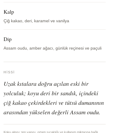
Kalp
Çiğ kakao, deri, karamel ve vanilya
Dip
Assam oudu, amber ağacı, günlük reçinesi ve paçuli
HISSI
Uzak kıtalara doğru açılan eski bir
yolculuk; koyu deri bir sandık, içindeki
çiğ kakao çekirdekleri ve tütsü dumanının
arasından yükselen değerli Assam oudu.
Koku algısı; ten yapısı, ortam sıcaklığı ve kullanım miktarına bağlı