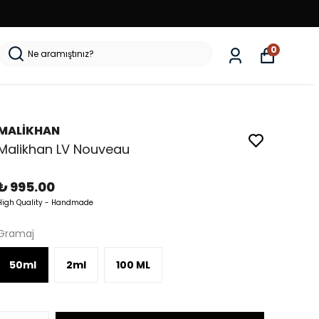
0
MALİKHAN
Malikhan LV Nouveau
₺ 995.00
High Quality - Handmade
Gramaj
50ml
2ml
100 ML