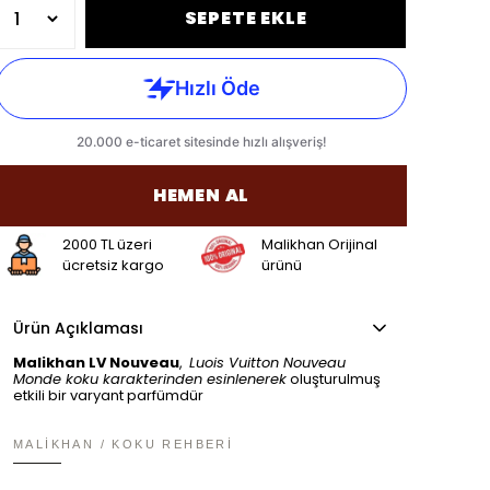
SEPETE EKLE
HEMEN AL
2000 TL üzeri
Malikhan Orijinal
ücretsiz kargo
ürünü
Ürün Açıklaması
Malikhan LV Nouveau
,
Luois Vuitton Nouveau
Monde
koku karakterinden esinlenerek
oluşturulmuş
etkili bir varyant parfümdür
MALIKHAN / KOKU REHBERI