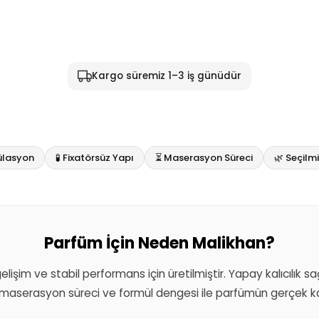
Kargo süremiz 1–3 iş günüdür
ülasyon
🧪 Fixatörsüz Yapı
⏳ Maserasyon Süreci
🌿 Seçil
Parfüm İçin Neden Malikhan?
 gelişim ve stabil performans için üretilmiştir. Yapay kalıcılık 
aserasyon süreci ve formül dengesi ile parfümün gerçek kar