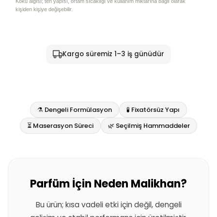
Koku algısı; ten yapısı, ortam sıcaklığı ve kullanım miktarına bağlı olarak
kişiden kişiye değişebilir.
Kargo süremiz 1–3 iş günüdür
⚗️ Dengeli Formülasyon
🧪 Fixatörsüz Yapı
⏳ Maserasyon Süreci
🌿 Seçilmiş Hammaddeler
Parfüm İçin Neden Malikhan?
Bu ürün; kısa vadeli etki için değil, dengeli