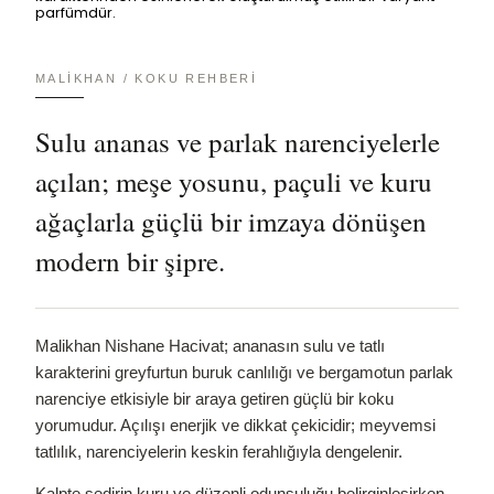
parfümdür.
MALIKHAN / KOKU REHBERI
Sulu ananas ve parlak narenciyelerle
açılan; meşe yosunu, paçuli ve kuru
ağaçlarla güçlü bir imzaya dönüşen
modern bir şipre.
Malikhan Nishane Hacivat; ananasın sulu ve tatlı
karakterini greyfurtun buruk canlılığı ve bergamotun parlak
narenciye etkisiyle bir araya getiren güçlü bir koku
yorumudur. Açılışı enerjik ve dikkat çekicidir; meyvemsi
tatlılık, narenciyelerin keskin ferahlığıyla dengelenir.
Kalpte sedirin kuru ve düzenli odunsuluğu belirginleşirken