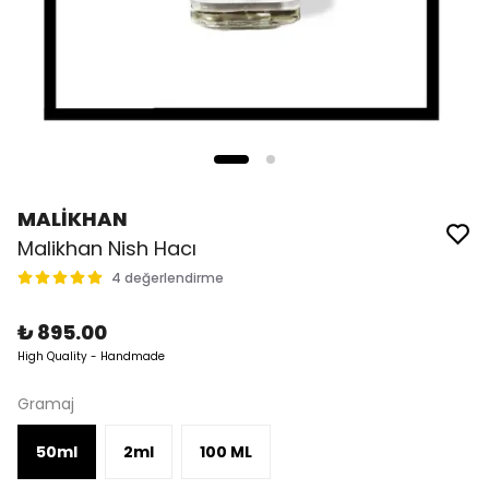
MALİKHAN
Malikhan Nish Hacı
4 değerlendirme
₺ 895.00
High Quality - Handmade
Gramaj
50ml
2ml
100 ML