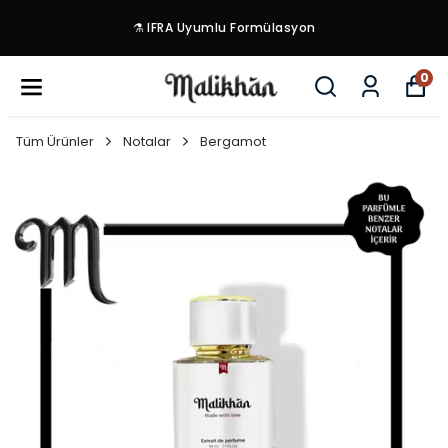
🌿 Tem
⚗️ IFRA Uyumlu Formülasyon
0
Tüm Ürünler
Notalar
Bergamot