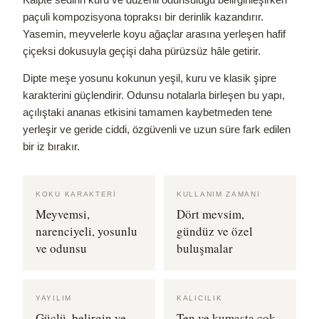
paçuli kompozisyona topraksı bir derinlik kazandırır.
Yasemin, meyvelerle koyu ağaçlar arasına yerleşen hafif
çiçeksi dokusuyla geçişi daha pürüzsüz hâle getirir.
Dipte meşe yosunu kokunun yeşil, kuru ve klasik şipre
karakterini güçlendirir. Odunsu notalarla birleşen bu yapı,
açılıştaki ananas etkisini tamamen kaybetmeden tene
yerleşir ve geride ciddi, özgüvenli ve uzun süre fark edilen
bir iz bırakır.
KOKU KARAKTERI
KULLANIM ZAMANI
Meyvemsi,
Dört mevsim,
narenciyeli, yosunlu
gündüz ve özel
ve odunsu
buluşmalar
YAYILIM
KALICILIK
Güçlü, belirgin ve
Ten ve kumaşta çok