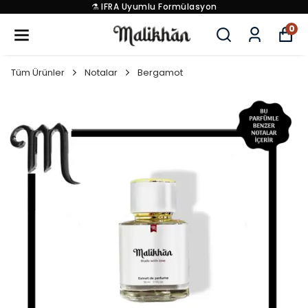
⚗️ IFRA Uyumlu Formülasyon
0
Tüm Ürünler
Notalar
Bergamot