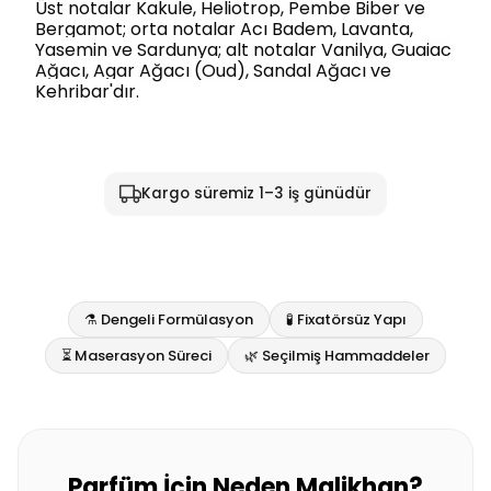
Üst notalar Kakule, Heliotrop, Pembe Biber ve
Bergamot; orta notalar Acı Badem, Lavanta,
Yasemin ve Sardunya; alt notalar Vanilya, Guaiac
Ağacı, Agar Ağacı (Oud), Sandal Ağacı ve
Kehribar'dır.
Kargo süremiz 1–3 iş günüdür
⚗️ Dengeli Formülasyon
🧪 Fixatörsüz Yapı
⏳ Maserasyon Süreci
🌿 Seçilmiş Hammaddeler
Parfüm İçin Neden Malikhan?