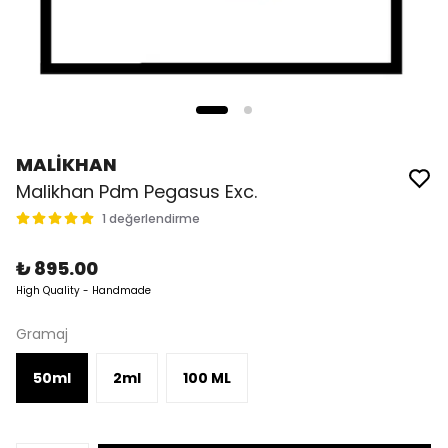
MALİKHAN
Malikhan Pdm Pegasus Exc.
1 değerlendirme
₺ 895.00
High Quality - Handmade
Gramaj
50ml
2ml
100 ML