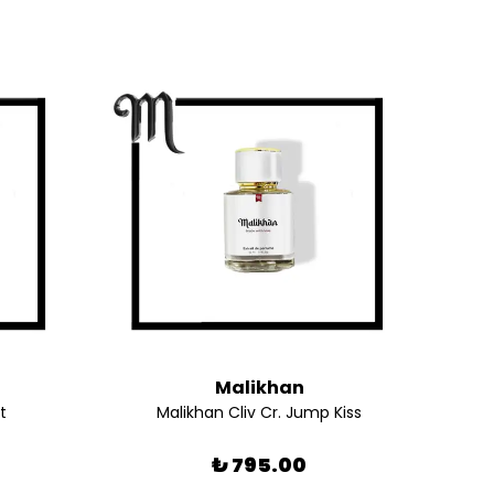
Malikhan
t
Malikhan Cliv Cr. Jump Kiss
M
₺ 795.00