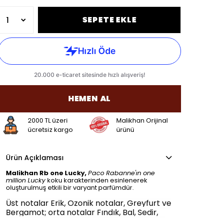
SEPETE EKLE
HEMEN AL
2000 TL üzeri
Malikhan Orijinal
ücretsiz kargo
ürünü
Ürün Açıklaması
Malikhan Rb one Lucky,
Paco Rabanne'ın
one
million Lucky
koku karakterinden esinlenerek
oluşturulmuş etkili bir varyant parfümdür.
Üst notalar Erik, Ozonik notalar, Greyfurt ve
Bergamot; orta notalar Fındık, Bal, Sedir,