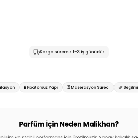
Kargo süremiz 1–3 iş günüdür
ülasyon
🧪 Fixatörsüz Yapı
⏳ Maserasyon Süreci
🌿 Seçil
Parfüm İçin Neden Malikhan?
 gelişim ve stabil performans için üretilmiştir. Yapay kalıcılık 