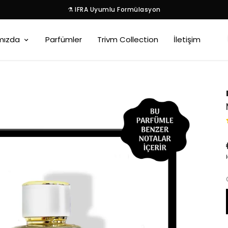
⚗️ IFRA Uyumlu Formülasyon
mızda
Parfümler
Trivm Collection
İletişim