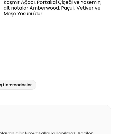
Kaşmir Ağacı, Portakal Çiçeği ve Yasemin;
alt notalar Amberwood, Paçuli, Vetiver ve
Meşe Yosunu'dur.
miş Hammaddeler
sağlayan ağır kimyasallar kullanılmaz. Seçilen