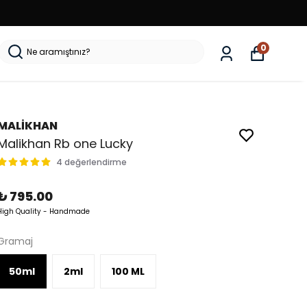
0
MALİKHAN
Malikhan Rb one Lucky
4 değerlendirme
₺ 795.00
High Quality - Handmade
Gramaj
50ml
2ml
100 ML