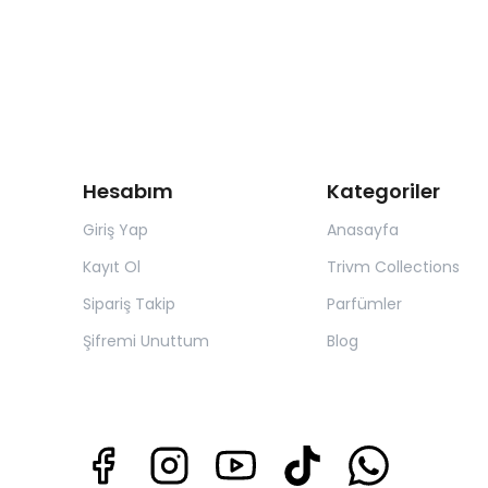
Hesabım
Kategoriler
Giriş Yap
Anasayfa
Kayıt Ol
Trivm Collections
Sipariş Takip
Parfümler
Şifremi Unuttum
Blog