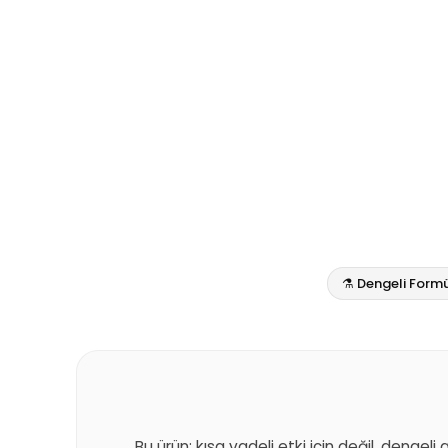
⚗️ Dengeli Form
Bu ürün; kısa vadeli etki için değil, dengeli