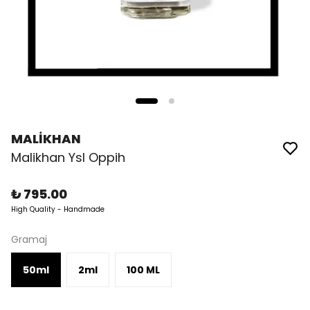
MALİKHAN
Malikhan Ysl Oppih
₺ 795.00
High Quality - Handmade
Gramaj
50ml
2ml
100 ML