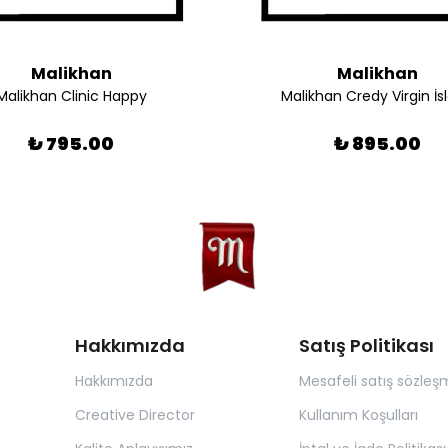
Malikhan
Malikhan
Malikhan Clinic Happy
Malikhan Credy Virgin İs
₺ 795.00
₺ 895.00
Hakkımızda
Satış Politikası
Hakkımızda
Mesafeli satış sözleş
Creative Director
Kullanım Koşulları