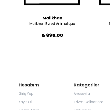
Malikhan
v
Malikhan Byred Animalique
₺ 895.00
Hesabım
Kategoriler
Giriş Yap
Anasayfa
Kayıt Ol
Trivm Collections