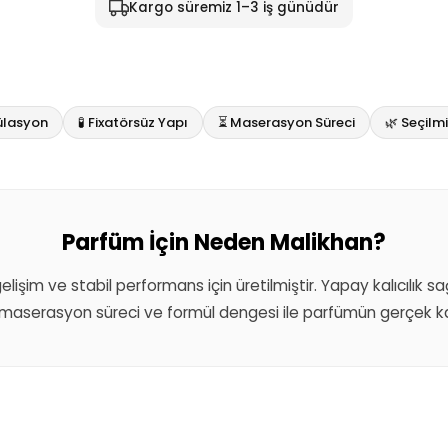
Kargo süremiz 1–3 iş günüdür
ülasyon
🧪 Fixatörsüz Yapı
⏳ Maserasyon Süreci
🌿 Seçil
Parfüm İçin Neden Malikhan?
 gelişim ve stabil performans için üretilmiştir. Yapay kalıcılık 
aserasyon süreci ve formül dengesi ile parfümün gerçek kar