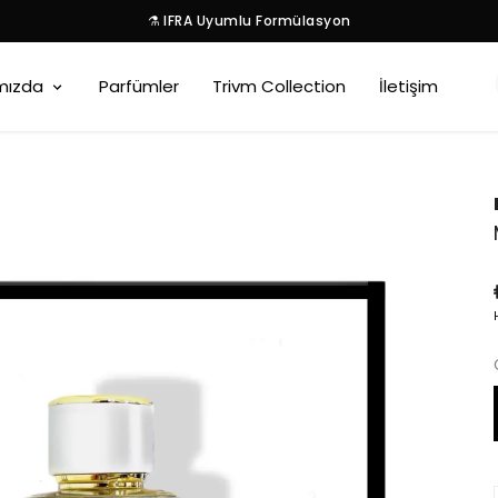
⚗️ IFRA Uyumlu Formülasyon
mızda
Parfümler
Trivm Collection
İletişim