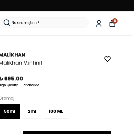
0
MALİKHAN
Malikhan V.infinit
₺ 695.00
High Quality - Handmade
Gramaj
50ml
2ml
100 ML