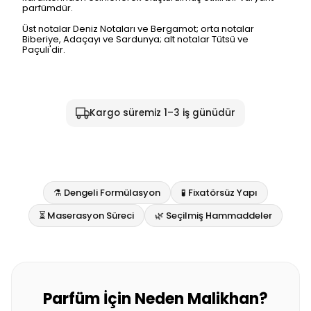
parfümdür.
Üst notalar Deniz Notaları ve Bergamot; orta notalar
Biberiye, Adaçayı ve Sardunya; alt notalar Tütsü ve
Paçuli'dir.
Kargo süremiz 1–3 iş günüdür
⚗️ Dengeli Formülasyon
🧪 Fixatörsüz Yapı
⏳ Maserasyon Süreci
🌿 Seçilmiş Hammaddeler
Parfüm İçin Neden Malikhan?