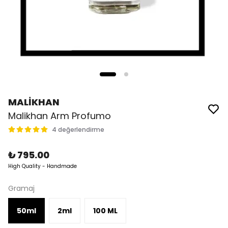
MALİKHAN
Malikhan Arm Profumo
4 değerlendirme
₺ 795.00
High Quality - Handmade
Gramaj
50ml
2ml
100 ML