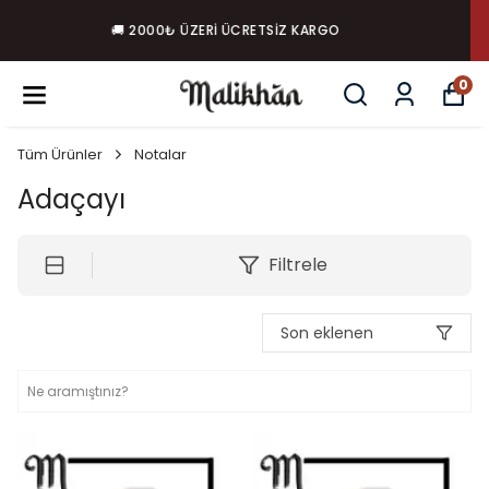
YÜKSEK ESANS ORANI I BIRINCI SINIF KALITE I YÜKSEK
MÜŞTERI MEMNUNIYETI
0
Tüm Ürünler
Notalar
Adaçayı
Filtrele
Son eklenen