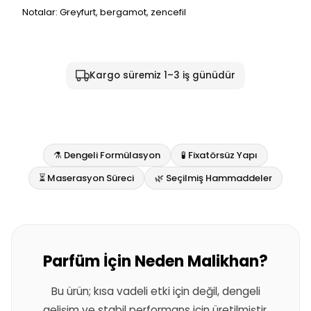
Notalar: Greyfurt, bergamot, zencefil
Kargo süremiz 1–3 iş günüdür
⚗️ Dengeli Formülasyon
🧪 Fixatörsüz Yapı
⏳ Maserasyon Süreci
🌿 Seçilmiş Hammaddeler
Parfüm İçin Neden Malikhan?
Bu ürün; kısa vadeli etki için değil, dengeli
gelişim ve stabil performans için üretilmiştir.