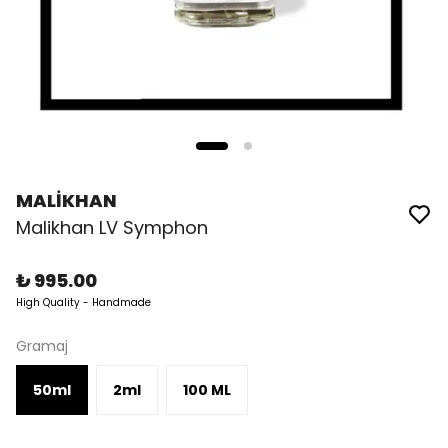
MALİKHAN
Malikhan LV Symphon
₺ 995.00
High Quality - Handmade
Gramaj
50ml
2ml
100 ML